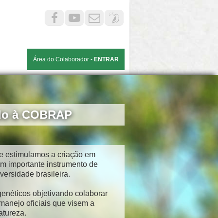
Área do Colaborador -
ENTRAR
do à COBRAP
e estimulamos a criação em
m importante instrumento de
versidade brasileira.
enéticos objetivando colaborar
anejo oficiais que visem a
atureza.