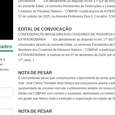
ORDINÁRIA ⠀⠀⠀ Em atendimento ao disposto no Art. 17º §3º de nosso
do presente Edital, os senhores Presidentes de Federações e Clubes 
Criadores de Pássaros Nativos – COBRAP, a participarem de ASSE
27 de outubro de 2025, na Avenida Professora Dea E. Carvalho, 2.500
EDITAL DE CONVOCAÇÃO
CONFEDERAÇÃO BRASILEIRA DOS CRIADORES DE PÁSSAROS N
EXTRAORDINÁRIA ⠀⠀⠀Em atendimento ao disposto no Art. 17º §§1º e 
convocados através do presente Edital, os senhores Presidentes de 
dades
Brasileira dos Criadores de Pássaros Nativos – COBRAP, a partic
EXTRAORDINÁRIA, a realizar-se em 07 de dezembro de 2024, por vide
re a
17º, atra[...]
er
ite seu
NOTA DE PESAR
É com profundo pesar que comunicamos o falecimento do nosso gran
hoje. José Carlos Trindade Silva (Nego) era uma pessoa queria e ad
oportunidade de conviver com ele. Lembraremos sempre do nosso 
Diretor da COBRAP, com carinho e saudades, eternizando os momentos
um gestor que liderou toda a evolução e organização do estado de Sã
NOTA DE PESAR