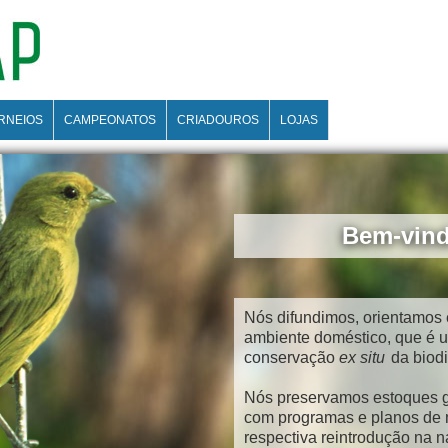
RNEIOS
CAMPEONATOS
CRIADOUROS
LOJAS
Bem-vin
Nós difundimos, orientamos 
ambiente doméstico, que é u
conservação
ex situ
da biodi
Nós preservamos estoques g
com programas e planos de m
respectiva reintrodução na n