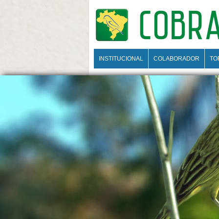
INSTITUCIONAL
COLABORADOR
TO
Cadastrar
Entrar
Institucional
Colaborador
Torneios
Campeonatos
Criadouros
Lojas