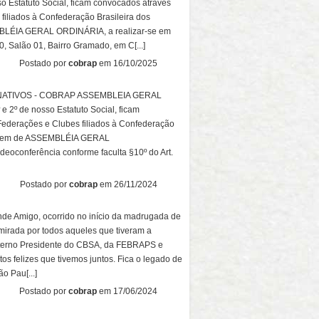
 Estatuto Social, ficam convocados através
filiados à Confederação Brasileira dos
MBLÉIA GERAL ORDINÁRIA, a realizar-se em
, Salão 01, Bairro Gramado, em C[...]
Postado por
cobrap
em 16/10/2025
ATIVOS - COBRAP ASSEMBLEIA GERAL
2º de nosso Estatuto Social, ficam
Federações e Clubes filiados à Confederação
iparem de ASSEMBLÉIA GERAL
oconferência conforme faculta §10º do Art.
Postado por
cobrap
em 26/11/2024
de Amigo, ocorrido no início da madrugada de
mirada por todos aqueles que tiveram a
eterno Presidente do CBSA, da FEBRAPS e
 felizes que tivemos juntos. Fica o legado de
o Pau[...]
Postado por
cobrap
em 17/06/2024