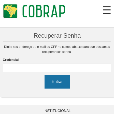
☰
Recuperar Senha
Cadastrar
Entrar
Digite seu endereço de e-mail ou CPF no campo abaixo para que possamos
recuperar sua senha.
Credencial
Institucional
Colaborador
Torneios
Campeonatos
Criadouros
Lojas
INSTITUCIONAL