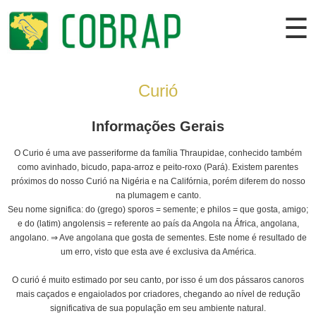
☰
Curió
Cadastrar
Entrar
Informações Gerais
O Curio é uma ave passeriforme da família Thraupidae, conhecido também
como avinhado, bicudo, papa-arroz e peito-roxo (Pará). Existem parentes
Institucional
próximos do nosso Curió na Nigéria e na Califórnia, porém diferem do nosso
na plumagem e canto.
Colaborador
Seu nome significa: do (grego) sporos = semente; e philos = que gosta, amigo;
e do (latim) angolensis = referente ao país da Angola na África, angolana,
Torneios
angolano. ⇒ Ave angolana que gosta de sementes. Este nome é resultado de
Campeonatos
um erro, visto que esta ave é exclusiva da América.
Criadouros
O curió é muito estimado por seu canto, por isso é um dos pássaros canoros
mais caçados e engaiolados por criadores, chegando ao nível de redução
Lojas
significativa de sua população em seu ambiente natural.