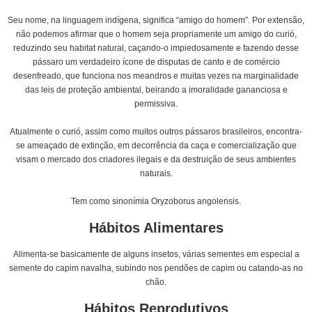
Seu nome, na linguagem indígena, significa “amigo do homem”. Por extensão,
não podemos afirmar que o homem seja propriamente um amigo do curió,
Área
reduzindo seu habitat natural, caçando-o impiedosamente e fazendo desse
do
pássaro um verdadeiro ícone de disputas de canto e de comércio
Colaborador
desenfreado, que funciona nos meandros e muitas vezes na marginalidade
das leis de proteção ambiental, beirando a imoralidade gananciosa e
permissiva.
Atualmente o curió, assim como muitos outros pássaros brasileiros, encontra-
se ameaçado de extinção, em decorrência da caça e comercialização que
visam o mercado dos criadores ilegais e da destruição de seus ambientes
naturais.
Tem como sinonímia Oryzoborus angolensis.
Hábitos Alimentares
Alimenta-se basicamente de alguns insetos, várias sementes em especial a
semente do capim navalha, subindo nos pendões de capim ou catando-as no
chão.
Hábitos Reprodutivos